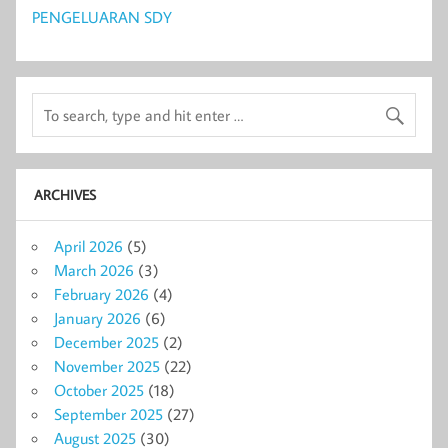
PENGELUARAN SDY
ARCHIVES
April 2026
(5)
March 2026
(3)
February 2026
(4)
January 2026
(6)
December 2025
(2)
November 2025
(22)
October 2025
(18)
September 2025
(27)
August 2025
(30)