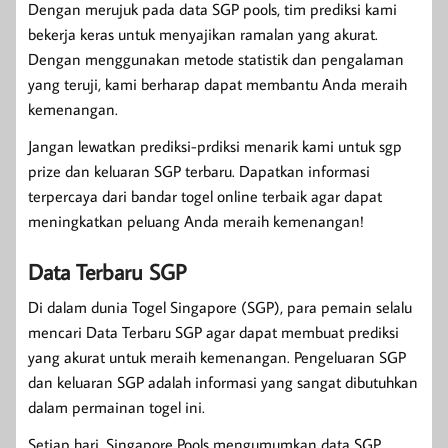
Dengan merujuk pada data SGP pools, tim prediksi kami
bekerja keras untuk menyajikan ramalan yang akurat.
Dengan menggunakan metode statistik dan pengalaman
yang teruji, kami berharap dapat membantu Anda meraih
kemenangan.
Jangan lewatkan prediksi-prdiksi menarik kami untuk sgp
prize dan keluaran SGP terbaru. Dapatkan informasi
terpercaya dari bandar togel online terbaik agar dapat
meningkatkan peluang Anda meraih kemenangan!
Data Terbaru SGP
Di dalam dunia Togel Singapore (SGP), para pemain selalu
mencari Data Terbaru SGP agar dapat membuat prediksi
yang akurat untuk meraih kemenangan. Pengeluaran SGP
dan keluaran SGP adalah informasi yang sangat dibutuhkan
dalam permainan togel ini.
Setiap hari, Singapore Pools mengumumkan data SGP