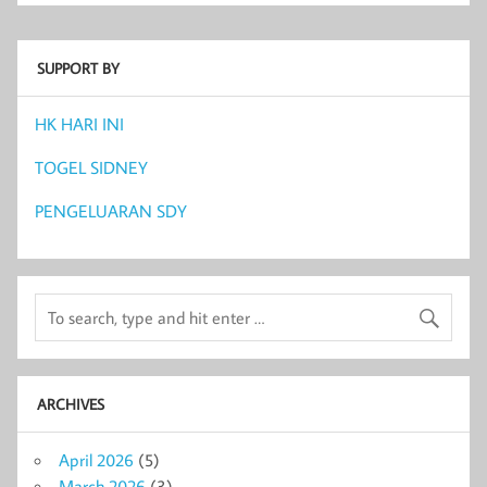
SUPPORT BY
HK HARI INI
TOGEL SIDNEY
PENGELUARAN SDY
ARCHIVES
April 2026
(5)
March 2026
(3)