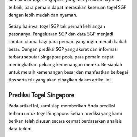
terbaik, para pemain dapat merasakan keseruan togel SGP
dengan lebih mudah dan nyaman.
Setiap harinya, togel SGP tak pernah kehilangan
pesonanya. Pengeluaran SGP dan data SGP menjadi
sorotan utama bagi para pemain yang ingin meraih hadiah
besar. Dengan prediksi SGP yang akurat dan informasi
terbaru seputar Singapore pools, para pemain dapat
meningkatkan peluang kemenangan mereka. Bersiaplah
untuk meraih kemenangan besar dan manfaatkan berbagai
tips serta trik yang akan dibagikan dalam artikel ini.
Prediksi Togel Singapore
Pada artikel ini, kami siap memberikan Anda prediksi
terbaru untuk togel Singapore. Setiap prediksi yang kami
berikan telah disusun secara cermat berdasarkan analisis
data terkini.