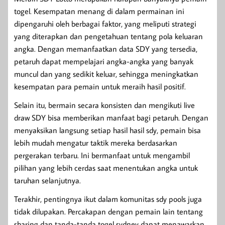
togel. Kesempatan menang di dalam permainan ini
dipengaruhi oleh berbagai faktor, yang meliputi strategi
yang diterapkan dan pengetahuan tentang pola keluaran
angka. Dengan memanfaatkan data SDY yang tersedia,
petaruh dapat mempelajari angka-angka yang banyak
muncul dan yang sedikit keluar, sehingga meningkatkan
kesempatan para pemain untuk meraih hasil positif.
Selain itu, bermain secara konsisten dan mengikuti live
draw SDY bisa memberikan manfaat bagi petaruh. Dengan
menyaksikan langsung setiap hasil hasil sdy, pemain bisa
lebih mudah mengatur taktik mereka berdasarkan
pergerakan terbaru. Ini bermanfaat untuk mengambil
pilihan yang lebih cerdas saat menentukan angka untuk
taruhan selanjutnya.
Terakhir, pentingnya ikut dalam komunitas sdy pools juga
tidak dilupakan. Percakapan dengan pemain lain tentang
sharing dan tanda-tanda togel sydney dapat menawarkan