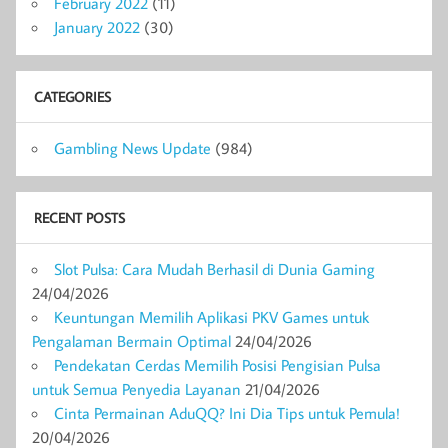
February 2022
(11)
January 2022
(30)
CATEGORIES
Gambling News Update
(984)
RECENT POSTS
Slot Pulsa: Cara Mudah Berhasil di Dunia Gaming
24/04/2026
Keuntungan Memilih Aplikasi PKV Games untuk
Pengalaman Bermain Optimal
24/04/2026
Pendekatan Cerdas Memilih Posisi Pengisian Pulsa
untuk Semua Penyedia Layanan
21/04/2026
Cinta Permainan AduQQ? Ini Dia Tips untuk Pemula!
20/04/2026