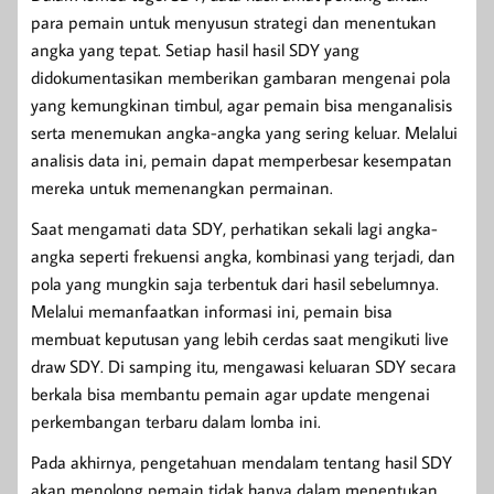
para pemain untuk menyusun strategi dan menentukan
angka yang tepat. Setiap hasil hasil SDY yang
didokumentasikan memberikan gambaran mengenai pola
yang kemungkinan timbul, agar pemain bisa menganalisis
serta menemukan angka-angka yang sering keluar. Melalui
analisis data ini, pemain dapat memperbesar kesempatan
mereka untuk memenangkan permainan.
Saat mengamati data SDY, perhatikan sekali lagi angka-
angka seperti frekuensi angka, kombinasi yang terjadi, dan
pola yang mungkin saja terbentuk dari hasil sebelumnya.
Melalui memanfaatkan informasi ini, pemain bisa
membuat keputusan yang lebih cerdas saat mengikuti live
draw SDY. Di samping itu, mengawasi keluaran SDY secara
berkala bisa membantu pemain agar update mengenai
perkembangan terbaru dalam lomba ini.
Pada akhirnya, pengetahuan mendalam tentang hasil SDY
akan menolong pemain tidak hanya dalam menentukan