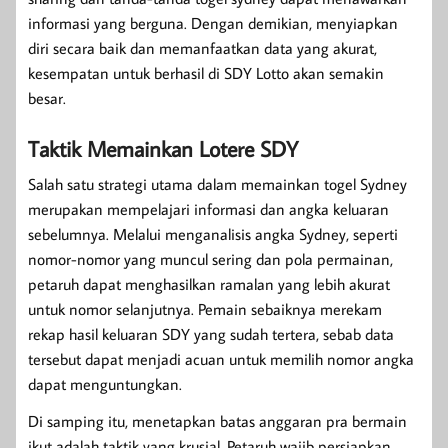
informasi yang berguna. Dengan demikian, menyiapkan
diri secara baik dan memanfaatkan data yang akurat,
kesempatan untuk berhasil di SDY Lotto akan semakin
besar.
Taktik Memainkan Lotere SDY
Salah satu strategi utama dalam memainkan togel Sydney
merupakan mempelajari informasi dan angka keluaran
sebelumnya. Melalui menganalisis angka Sydney, seperti
nomor-nomor yang muncul sering dan pola permainan,
petaruh dapat menghasilkan ramalan yang lebih akurat
untuk nomor selanjutnya. Pemain sebaiknya merekam
rekap hasil keluaran SDY yang sudah tertera, sebab data
tersebut dapat menjadi acuan untuk memilih nomor angka
dapat menguntungkan.
Di samping itu, menetapkan batas anggaran pra bermain
ikut adalah taktik yang krusial. Petaruh wajib persiapkan