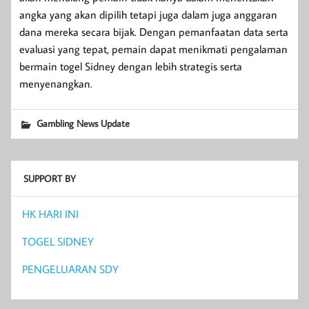
angka yang akan dipilih tetapi juga dalam juga anggaran
dana mereka secara bijak. Dengan pemanfaatan data serta
evaluasi yang tepat, pemain dapat menikmati pengalaman
bermain togel Sidney dengan lebih strategis serta
menyenangkan.
Gambling News Update
SUPPORT BY
HK HARI INI
TOGEL SIDNEY
PENGELUARAN SDY