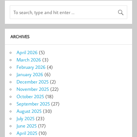
ARCHIVES
April 2026
(5)
March 2026
(3)
February 2026
(4)
January 2026
(6)
December 2025
(2)
November 2025
(22)
October 2025
(18)
September 2025
(27)
August 2025
(30)
July 2025
(23)
June 2025
(17)
April 2025
(10)