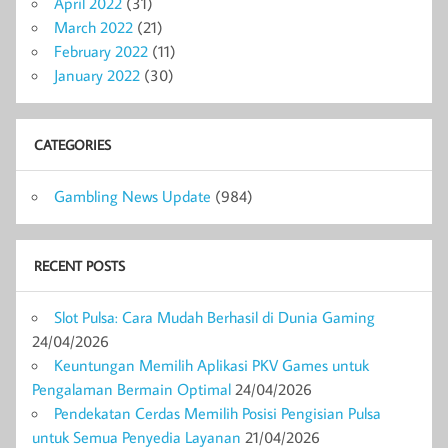
April 2022
(31)
March 2022
(21)
February 2022
(11)
January 2022
(30)
CATEGORIES
Gambling News Update
(984)
RECENT POSTS
Slot Pulsa: Cara Mudah Berhasil di Dunia Gaming
24/04/2026
Keuntungan Memilih Aplikasi PKV Games untuk
Pengalaman Bermain Optimal
24/04/2026
Pendekatan Cerdas Memilih Posisi Pengisian Pulsa
untuk Semua Penyedia Layanan
21/04/2026