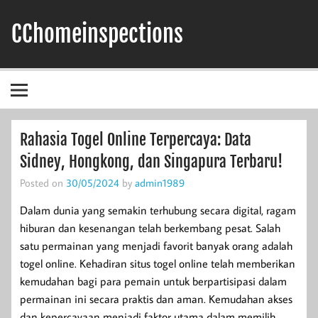
Skip
to
CChomeinspections
content
Rahasia Togel Online Terpercaya: Data
Sidney, Hongkong, dan Singapura Terbaru!
Posted on
30/05/2024
by
admin1989
Dalam dunia yang semakin terhubung secara digital, ragam
hiburan dan kesenangan telah berkembang pesat. Salah
satu permainan yang menjadi favorit banyak orang adalah
togel online. Kehadiran situs togel online telah memberikan
kemudahan bagi para pemain untuk berpartisipasi dalam
permainan ini secara praktis dan aman. Kemudahan akses
dan kepercayaan menjadi faktor utama dalam memilih