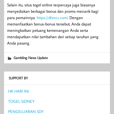
Selain itu, situs togel online terpercaya juga biasanya
menyediakan berbagai bonus dan promo menarik bagi
para pemainnya.
https://dhmcc.com/
Dengan
memanfaatkan bonus-bonus tersebut, Anda dapat
meningkatkan peluang kemenangan Anda serta
mendapatkan nilai tambahan dari setiap taruhan yang
Anda pasang.
Gambling News Update
SUPPORT BY
HK HARI INI
TOGEL SIDNEY
PENGELUARAN SDY