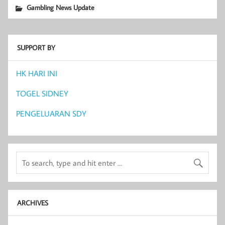
Gambling News Update
SUPPORT BY
HK HARI INI
TOGEL SIDNEY
PENGELUARAN SDY
ARCHIVES