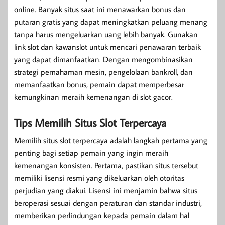
online. Banyak situs saat ini menawarkan bonus dan
putaran gratis yang dapat meningkatkan peluang menang
tanpa harus mengeluarkan uang lebih banyak. Gunakan
link slot dan kawanslot untuk mencari penawaran terbaik
yang dapat dimanfaatkan. Dengan mengombinasikan
strategi pemahaman mesin, pengelolaan bankroll, dan
memanfaatkan bonus, pemain dapat memperbesar
kemungkinan meraih kemenangan di slot gacor.
Tips Memilih Situs Slot Terpercaya
Memilih situs slot terpercaya adalah langkah pertama yang
penting bagi setiap pemain yang ingin meraih
kemenangan konsisten. Pertama, pastikan situs tersebut
memiliki lisensi resmi yang dikeluarkan oleh otoritas
perjudian yang diakui. Lisensi ini menjamin bahwa situs
beroperasi sesuai dengan peraturan dan standar industri,
memberikan perlindungan kepada pemain dalam hal