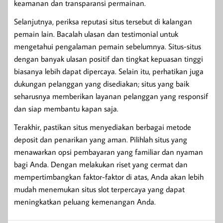
keamanan dan transparansi permainan.
Selanjutnya, periksa reputasi situs tersebut di kalangan
pemain lain. Bacalah ulasan dan testimonial untuk
mengetahui pengalaman pemain sebelumnya. Situs-situs
dengan banyak ulasan positif dan tingkat kepuasan tinggi
biasanya lebih dapat dipercaya. Selain itu, perhatikan juga
dukungan pelanggan yang disediakan; situs yang baik
seharusnya memberikan layanan pelanggan yang responsif
dan siap membantu kapan saja.
Terakhir, pastikan situs menyediakan berbagai metode
deposit dan penarikan yang aman. Pilihlah situs yang
menawarkan opsi pembayaran yang familiar dan nyaman
bagi Anda. Dengan melakukan riset yang cermat dan
mempertimbangkan faktor-faktor di atas, Anda akan lebih
mudah menemukan situs slot terpercaya yang dapat
meningkatkan peluang kemenangan Anda.