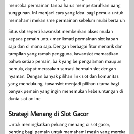
mencoba permainan tanpa harus mempertaruhkan uang
sungguhan. Ini menjadi cara yang ideal bagi pemula untuk
memahami mekanisme permainan sebelum mulai bertaruh.
Situs slot seperti kawanslot memberikan akses mudah
kepada pemain untuk menikmati permainan slot kapan
saja dan di mana saja. Dengan berbagai fitur menarik dan
tampilan yang ramah pengguna, kawanslot memastikan
bahwa setiap pemain, baik yang berpengalaman maupun
pemula, dapat merasakan sensasi bermain slot dengan
nyaman. Dengan banyak pilihan link slot dan komunitas
yang mendukung, kawanslot menjadi pilihan utama bagi
banyak pemain yang ingin menemukan keberuntungan di
dunia slot online.
Strategi Menang di Slot Gacor
Untuk meningkatkan peluang menang di slot gacor,
penting bagi pemain untuk memahami mesin yang mereka