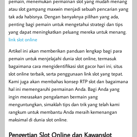
pemain, menemukan permainan slot yang mudah menang
atau slot gampang maxwin menjadi sebuah pencarian yang
tak ada habisnya. Dengan banyaknya pilihan yang ada,
penting bagi pemain untuk mengetahui strategi dan tips
yang dapat meningkatkan peluang mereka untuk menang.
link slot online
Artikel ini akan memberikan panduan lengkap bagi para
pemain untuk menjelajahi dunia slot online, termasuk
bagaimana cara mengidentifikasi slot gacor hari ini, situs
slot online terbaik, serta penggunaan link slot yang tepat.
Kami juga akan membahas konsep RTP slot dan bagaimana
hal ini memengaruhi permainan Anda. Bagi Anda yang
ingin merasakan pengalaman bermain yang
menguntungkan, simaklah tips dan trik yang telah kami
rangkum untuk membantu Anda meraih kemenangan
maksimal di dunia slot online.
Pengertian Slot Online dan Kawanslot