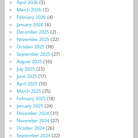
April 2026
(5)
March 2026
(3)
February 2026
(4)
January 2026
(6)
December 2025
(2)
November 2025
(22)
October 2025
(18)
September 2025
(27)
August 2025
(30)
July 2025
(23)
June 2025
(17)
April 2025
(10)
March 2025
(25)
February 2025
(18)
January 2025
(24)
December 2024
(31)
November 2024
(27)
October 2024
(26)
September 2024
(22)