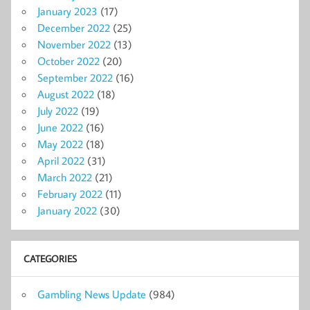
January 2023
(17)
December 2022
(25)
November 2022
(13)
October 2022
(20)
September 2022
(16)
August 2022
(18)
July 2022
(19)
June 2022
(16)
May 2022
(18)
April 2022
(31)
March 2022
(21)
February 2022
(11)
January 2022
(30)
CATEGORIES
Gambling News Update
(984)