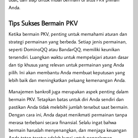
Anda.
Tips Sukses Bermain PKV
Ketika bermain PKV, penting untuk memahami aturan dan
strategi permainan yang berbeda. Setiap jenis permainan,
seperti DominoQQ atau BandarQQ, memiliki keunikan
tersendiri. Luangkan waktu untuk mempelajari aturan dasar
dan tip khusus yang relevan untuk permainan yang Anda
pilih. Ini akan membantu Anda membuat keputusan yang
lebih baik dan meningkatkan peluang kemenangan Anda.
Manajemen bankroll juga merupakan aspek penting dalam
bermain PKV. Tetapkan batas untuk diri Anda sendiri dan
pastikan Anda tidak melebihi jumlah tersebut saat bermain.
Dengan cara ini, Anda dapat menikmati permainan tanpa
merasa terbebani secara finansial. Selalu ingat bahwa
bermain haruslah menyenangkan, dan menjaga keuangan
Anda tetap teratur adalah kunci untuk pengalaman