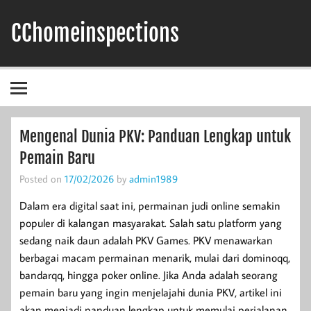
Skip
to
CChomeinspections
content
Mengenal Dunia PKV: Panduan Lengkap untuk
Pemain Baru
Posted on
17/02/2026
by
admin1989
Dalam era digital saat ini, permainan judi online semakin
populer di kalangan masyarakat. Salah satu platform yang
sedang naik daun adalah PKV Games. PKV menawarkan
berbagai macam permainan menarik, mulai dari dominoqq,
bandarqq, hingga poker online. Jika Anda adalah seorang
pemain baru yang ingin menjelajahi dunia PKV, artikel ini
akan menjadi panduan lengkap untuk memulai perjalanan