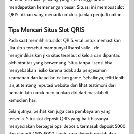
mendapatkan kemenangan besar. Situasi ini membuat slot
QRIS pilihan yang menarik untuk sejumlah penjudi online.
Tips Mencari Situs Slot QRIS
Pada saat memilih situs slot QRIS, vital untuk memastikan
jika situs tersebut mempunyai lisensi valid. Izin
mengindikasikan jika situs tersebut dikelola dan dipantau
oleh otoritas yang berwenang. Situs tanpa lisensi bisa
menyebabkan risiko karena tidak ada pengesahan
keamanan dan keadilan dalam game. Sebaiknya, teliti lebih
lanjut tentang reputasi website dan lihat testimoni dari
pemain lain untuk menjauhkan diri dari masalah di
kemudian hari.
Selanjutnya, perhatikan juga cara pembayaran yang
tersedia. Situs slot deposit QRIS yang baik biasanya
menyediakan berbagai opsi deposit, termasuk deposit 5000
dan deposit QRIS 5000. Jamin cara deposit mudah dan