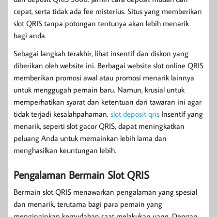
cepat, serta tidak ada fee misterius. Situs yang memberikan
slot QRIS tanpa potongan tentunya akan lebih menarik
bagi anda.
Sebagai langkah terakhir, lihat insentif dan diskon yang
diberikan oleh website ini. Berbagai website slot online QRIS
memberikan promosi awal atau promosi menarik lainnya
untuk menggugah pemain baru. Namun, krusial untuk
memperhatikan syarat dan ketentuan dari tawaran ini agar
tidak terjadi kesalahpahaman.
slot deposit qris
Insentif yang
menarik, seperti slot gacor QRIS, dapat meningkatkan
peluang Anda untuk memainkan lebih lama dan
menghasilkan keuntungan lebih.
Pengalaman Bermain Slot QRIS
Bermain slot QRIS menawarkan pengalaman yang spesial
dan menarik, terutama bagi para pemain yang
menginginkan kemudahan saat melakukan uang. Dengan